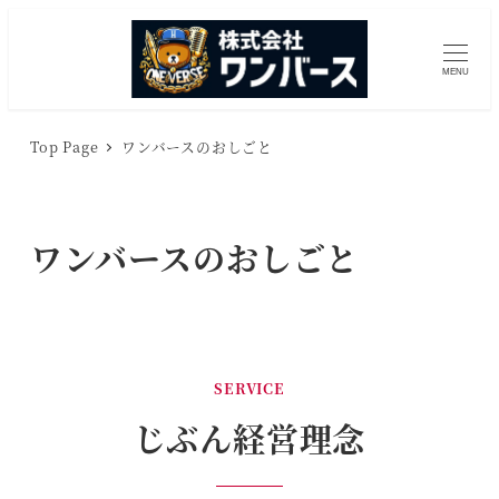
メ
イ
MENU
ン
コ
ン
Top Page
ワンバースのおしごと
テ
ン
ツ
ワンバースのおしごと
へ
移
動
SERVICE
じぶん経営理念